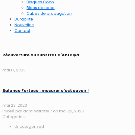
Disques Coco
Blocs de coco
Cubes de propagation
Durabilité
Nouvelles
Contact
Réouverture du substrat d'Antalya
mai 17, 2023
Balance Forteco : mesurer c'est savoir !
mai 23, 2023
Publié par
administrateur
on
mai 23, 2023
Categories
Uncategorized