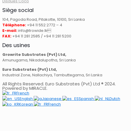
Disques Coco
Siège social
104, Pagoda Road, Pitakotte, 10100, Sri Lanka
Téléphone:
+94 11 552 2772 – 4
E-mail:
info@trowide.lk
FAX:
+94 11 281 2585 / +94 11 281 5200
Des usines
Growrite Substrates (Pvt) Ltd,
Amunugama, Nikadalupotha, Sri Lanka
Euro Substrates (Pvt) Ltd,
Industrial Zone, Nallachiya, Tambuttegama, Sri Lanka
All Rights Reserved. Euro Substrates (Pvt) Ltd ® 2024.
Powered by MIRACLE.
French
English
Japanese
Spanish
Dutch
Korean
French