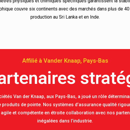
tres physiques et chimiques spécifiques garantissent la stabi
aphique couvre six continents avec des marchés dans plus de 40 
production au Sri Lanka et en Inde.
Affilié à Vander Knaap, Pays-Bas
artenaires straté
ciétés Van der Knaap, aux Pays-Bas, a joué un rôle détermina
produits de pointe. Nos systèmes d’assurance qualité rigoure
 agile et compétente en étroite collaboration avec nos parten
inégalées dans l’industrie.