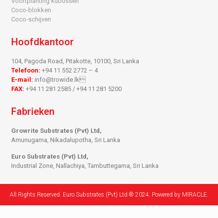
Voortplanting kubussen
Coco-blokken
Coco-schijven
Hoofdkantoor
104, Pagoda Road, Pitakotte, 10100, Sri Lanka
Telefoon:
+94 11 552 2772 – 4
E-mail:
info@trowide.lk
FAX:
+94 11 281 2585 / +94 11 281 5200
Fabrieken
Growrite Substrates (Pvt) Ltd,
Amunugama, Nikadalupotha, Sri Lanka
Euro Substrates (Pvt) Ltd,
Industrial Zone, Nallachiya, Tambuttegama, Sri Lanka
All Rights Reserved. Euro Substrates (Pvt) Ltd ® 2024. Powered by MIRACLE.