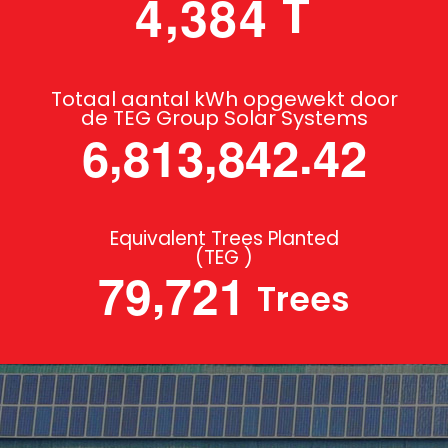
,
T
4
3
8
4
Totaal aantal kWh opgewekt door
de TEG Group Solar Systems
,
,
.
6
8
1
3
8
4
2
4
2
Equivalent Trees Planted
(TEG )
,
7
9
7
2
1
Trees