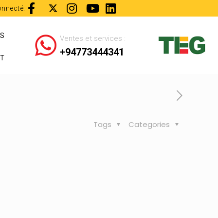
onnecté:
ES
Ventes et services :
+94773444341
T
Tags
Categories