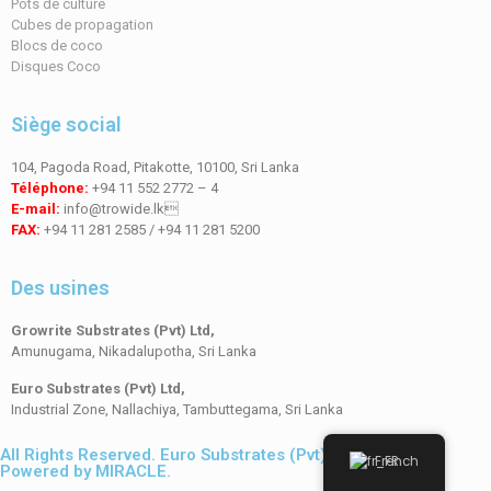
Pots de culture
Cubes de propagation
Blocs de coco
Disques Coco
Siège social
104, Pagoda Road, Pitakotte, 10100, Sri Lanka
Téléphone:
+94 11 552 2772 – 4
E-mail:
info@trowide.lk
FAX:
+94 11 281 2585 / +94 11 281 5200
Des usines
Growrite Substrates (Pvt) Ltd,
Amunugama, Nikadalupotha, Sri Lanka
Euro Substrates (Pvt) Ltd,
Industrial Zone, Nallachiya, Tambuttegama, Sri Lanka
All Rights Reserved. Euro Substrates (Pvt) Ltd ® 2024.
French
Powered by MIRACLE.