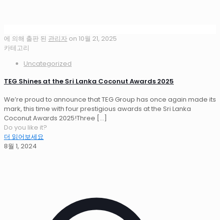
에 의해 출판 된
관리자
on
10월 21, 2025
카테고리
Uncategorized
TEG Shines at the Sri Lanka Coconut Awards 2025
We’re proud to announce that TEG Group has once again made its
mark, this time with four prestigious awards at the Sri Lanka
Coconut Awards 2025!Three
[…]
Do you like it?
더 읽어보세요
8월 1, 2024