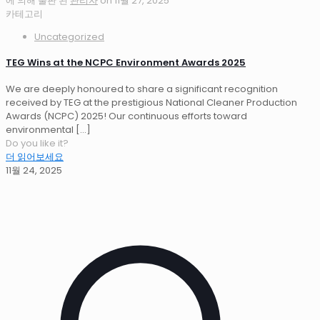
에 의해 출판 된
관리자
on
11월 27, 2025
카테고리
Uncategorized
TEG Wins at the NCPC Environment Awards 2025
We are deeply honoured to share a significant recognition
received by TEG at the prestigious National Cleaner Production
Awards (NCPC) 2025! Our continuous efforts toward
environmental
[…]
Do you like it?
더 읽어보세요
11월 24, 2025