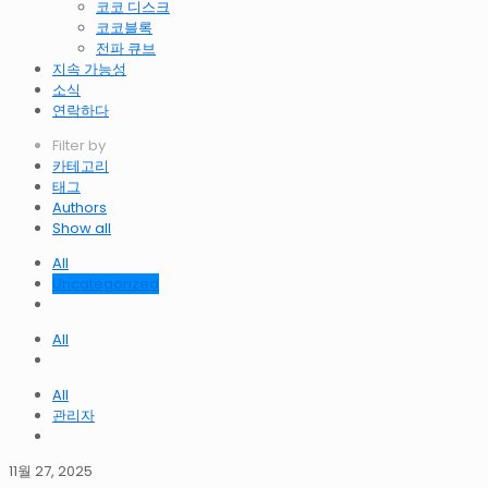
코코 디스크
코코블록
전파 큐브
지속 가능성
소식
연락하다
Filter by
카테고리
태그
Authors
Show all
All
Uncategorized
All
All
관리자
11월 27, 2025