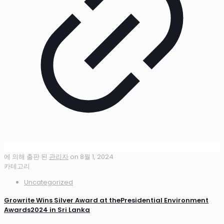
에 의해 출판 된
관리자
on
8월 1, 2024
카테고리
Uncategorized
Growrite Wins Silver Award at thePresidential Environment
Awards2024 in Sri Lanka