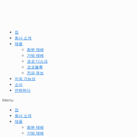
집
회사 소개
제품
화분 재배
가방 재배
코코 디스크
코코블록
전파 큐브
지속 가능성
소식
연락하다
Menu
집
회사 소개
제품
화분 재배
가방 재배