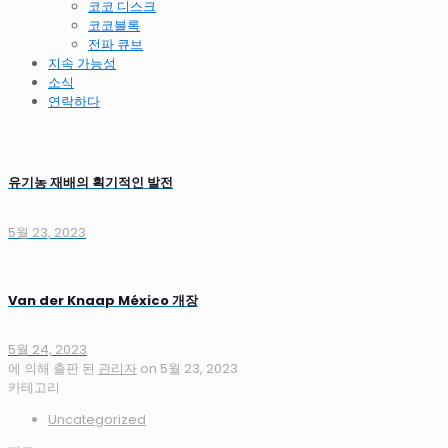
코코 디스크
코코블록
전파 큐브
지속 가능성
소식
연락하다
유기농 재배의 획기적인 발전
5월 23, 2023
Van der Knaap México 개장
5월 24, 2023
에 의해 출판 된
관리자
on
5월 23, 2023
카테고리
Uncategorized