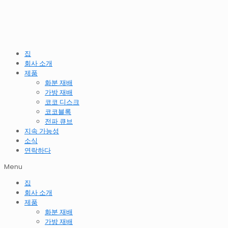
집
회사 소개
제품
화분 재배
가방 재배
코코 디스크
코코블록
전파 큐브
지속 가능성
소식
연락하다
Menu
집
회사 소개
제품
화분 재배
가방 재배