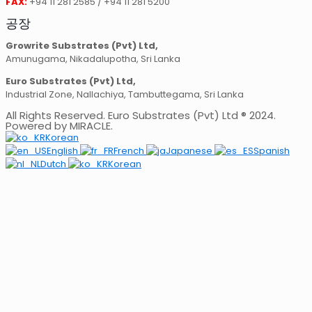
FAX:
+94 11 281 2585 / +94 11 281 5200
공장
Growrite Substrates (Pvt) Ltd,
Amunugama, Nikadalupotha, Sri Lanka
Euro Substrates (Pvt) Ltd,
Industrial Zone, Nallachiya, Tambuttegama, Sri Lanka
All Rights Reserved. Euro Substrates (Pvt) Ltd ® 2024.
Powered by MIRACLE.
Korean
English
French
Japanese
Spanish
Dutch
Korean