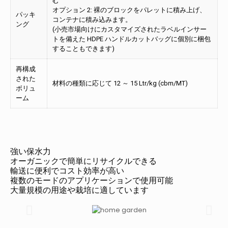
む
オプション 2: 裸のブロックをパレットに積み上げ、
パッキ
コンテナに積み込みます。
ング
(小売市場向けにカスタマイズされたラベルインサー
トを備えた HDPE ハンドルカットバッグに個別に梱包
することもできます)
再構成
された
材料の種類に応じて 12 ～ 15 Ltr/kg (cbm/MT)
ボリュ
ーム
強い保水力
オーガニックで簡単にリサイクルできる
輸送に便利でコスト効率が高い
複数のモードのアプリケーションで使用可能
大量規模の用途や栽培に適しています