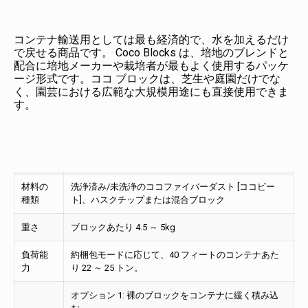
コンテナ輸送用としては最も経済的で、水を加えるだけ
で戻せる商品です。 Coco Blocks は、培地のブレンドと
配合に培地メーカーや栽培者が最もよく使用するパッケ
ージ形式です。ココ ブロックは、芝生や庭園だけでな
く、園芸における広範な大規模用途にも直接使用できま
す。
材料の
洗浄済み/未洗浄のココファイバーダスト [ココピー
種類
ト]、ハスクチップまたは混合ブロック
重さ
ブロックあたり 4.5 ～ 5kg
負荷能
約梱包モードに応じて、40 フィートのコンテナあた
力
り 22 ～ 25 トン。
オプション 1: 裸のブロックをコンテナに緩く積み込